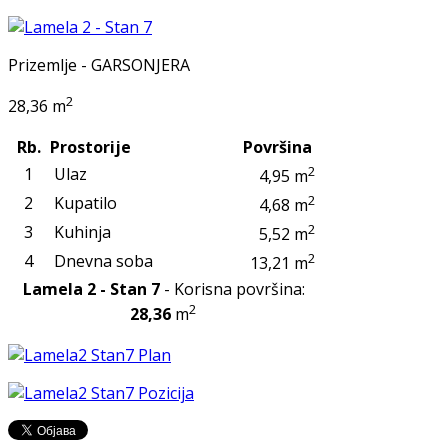
Prizemlje - GARSONJERA
2
28,36 m
Rb.
Prostorije
Površina
2
1
Ulaz
4,95 m
2
2
Kupatilo
4,68 m
2
3
Kuhinja
5,52 m
2
4
Dnevna soba
13,21 m
Lamela 2 - Stan 7
- Korisna površina:
2
28,36
m