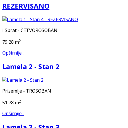
REZERVISANO
I Sprat - ČETVOROSOBAN
2
79,28 m
Opširnije...
Lamela 2 - Stan 2
Prizemlje - TROSOBAN
2
51,78 m
Opširnije...
Lamela 2 - Stan 3