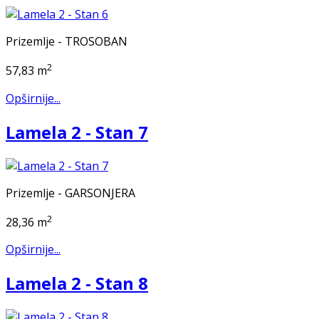
Prizemlje - TROSOBAN
2
57,83 m
Opširnije...
Lamela 2 - Stan 7
Prizemlje - GARSONJERA
2
28,36 m
Opširnije...
Lamela 2 - Stan 8